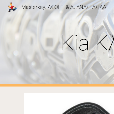
Masterkey. ΑΦΟΙ Γ. & Δ. ΑΝΑΣΤΑΣΙΑΔΗ Ο.Ε. Ο. Ε. | Κλειδαράς, Κλειδιά & Κλειδαριές Ασφαλείας, Κλειδαράς Αυτοκινήτων, Κλειδιά Immobilizer Αυτοκινήτου, Κλειδαράδες Αθήνα, Νέα Σμύρνη, Άγιος Δημήτριος, Δάφνη, Νέος Κόσμος, Παλαιό Φάληρο, Νότια Προάστια
Sk
Kia 
Κ