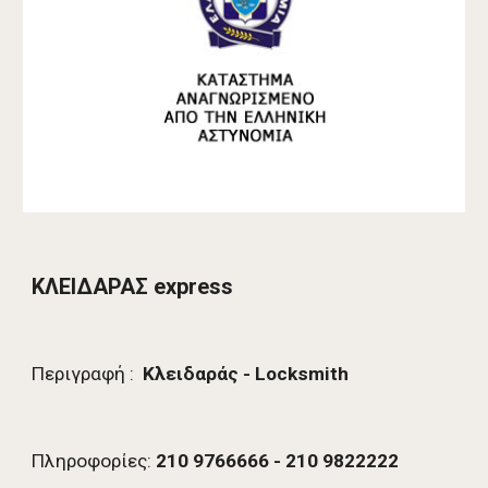
ΚΛΕΙΔΑΡΑΣ express
Περιγραφή :  
Κλειδαρ
ά
ς - Locksmith
Πληροφορίες: 
210 9766666 - 210 9822222             