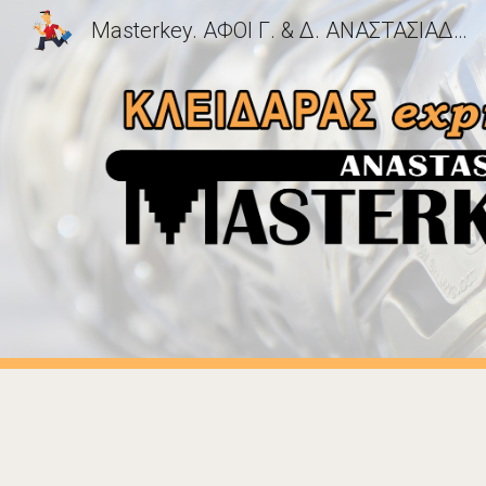
Masterkey. ΑΦΟΙ Γ. & Δ. ΑΝΑΣΤΑΣΙΑΔΗ Ο.Ε. Ο. Ε. | Κλειδαράς, Κλειδιά & Κλειδαριές Ασφαλείας, Κλειδαράς Αυτοκινήτων, Κλειδιά Immobilizer Αυτοκινήτου, Κλειδαράδες Αθήνα, Νέα Σμύρνη, Άγιος Δημήτριος, Δάφνη, Νέος Κόσμος, Παλαιό Φάληρο, Νότια Προάστια
Sk