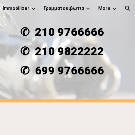
Immobilizer
Γραμματοκιβώτια
More
ion
✆
210 9766666
✆
210 9822222
✆
699 9766666